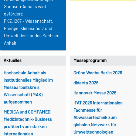
Sachsen-Anhalts wird
gefördert:
FKZ: I267 - Wissenschaft,
Energie, Klimaschutz und
Umwelt des Landes Sachsen-
Anhalt
Aktuelles
Messeprogramm
Hochschule Anhalt als
Grüne Woche Berlin 2026
institutionelles Mitglied im
didacta 2026
Messearbeitskreis
Hannover Messe 2026
Wissenschaft (MAK)
aufgenommen
IFAT 2026 Internationalen
Fachmesse für
MEDICA und COMPAMED:
Abwassertechnik zum
Medizintechnik-Business
globalen Netzwerk für
profitiert vom starken
Umwelttechnologien
internationalen