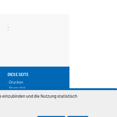
DIESE SEITE
Drucken
Permalink
Weiterempfehlen
e einzubinden und die Nutzung statistisch