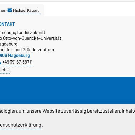
ner:
Michael Kauert
ONTAKT
orschung für die Zukunft
/o Otto-von-Guericke-Universität
agdeburg
ransfer- und Gründerzentrum
9106 Magdeburg
+49 391 67-58711
mehr…
logien, um unsere Website zuverlässig bereitzustellen, Inhalt
enschutzerklärung
.