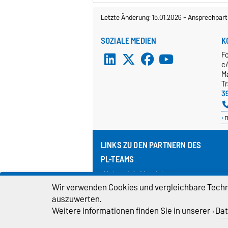
Letzte Änderung: 15.01.2026
-
Ansprechpart
SOZIALE MEDIEN
K
F
c
M
T
3
LINKS ZU DEN PARTNERN DES
PL-TEAMS
Universität Magdeburg
Friedrich-Schiller-Universität
Wir verwenden Cookies und vergleichbare Techno
Jena
auszuwerten.
Hochschule Anhalt
Weitere Informationen finden Sie in unserer
Dat
Hochschule Merseburg