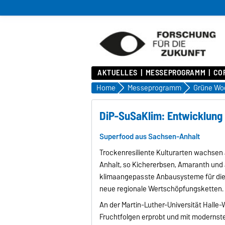
AKTUELLES
MESSEPROGRAMM
COR
Home
Messeprogramm
DiP-SuSaKlim: Entwicklung
Superfood aus Sachsen-Anhalt
Trockenresiliente Kulturarten wachse
Anhalt, so Kichererbsen, Amaranth und 
klimaangepasste Anbausysteme für dies
neue regionale Wertschöpfungsketten.
An der Martin-Luther-Universität Halle
Fruchtfolgen erprobt und mit modernster