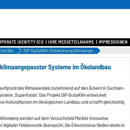
PORATE IDENTITY (CI)
IHRE MESSETEILNAHME
IMPRESSIONEN
Grüne Woche Berlin 2026
DiP-SuSaKlim: Entwicklung klimaangepasster Systeme im Ökolandbau
 klimaangepasster Systeme im Ökolandbau
n aufgrund des Klimawandels zunehmend auf den Äckern in Sachsen-
andere „Superfoods“. Das Projekt DiP-SuSaKlim entwickelt
e Kulturpflanzen im ökologischen Landbau und schafft gleichzeitig
-Wittenberg werden auf dem Versuchsfeld Merbitz innovative
 digitaler Feldsensorik überwacht. Die Erkenntnisse fließen direkt in