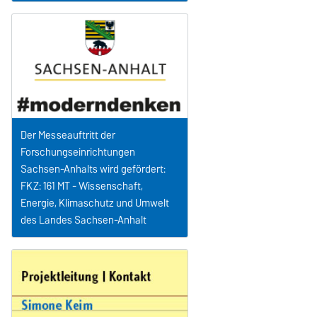
Der Messeauftritt der
Forschungseinrichtungen
Sachsen-Anhalts wird gefördert:
FKZ: 161 MT - Wissenschaft,
Energie, Klimaschutz und Umwelt
des Landes Sachsen-Anhalt