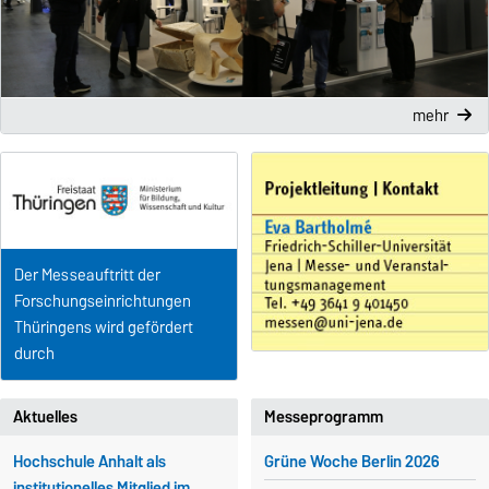
mehr
Der Messeauftritt der
Forschungseinrichtungen
Thüringens wird gefördert
durch
Aktuelles
Messeprogramm
Hochschule Anhalt als
Grüne Woche Berlin 2026
institutionelles Mitglied im