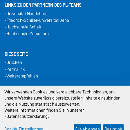
LINKS ZU DEN PARTNERN DES PL-TEAMS
Universität Magdeburg
Friedrich-Schiller-Universität Jena
Hochschule Anhalt
Hochschule Merseburg
DIESE SEITE
Drucken
Permalink
Weiterempfehlen
Impressum
Wir verwenden Cookies und vergleichbare Technologien, um
unsere Website zuverlässig bereitzustellen, Inhalte einzubinden
Datenschutz
und die Nutzung statistisch auszuwerten.
Weitere Informationen finden Sie in unserer
Barrierefreiheit
Datenschutzerklärung
.
Cookie-Einstellungen
Cookie-Einstellungen
Alle ablehnen
Das ist ok