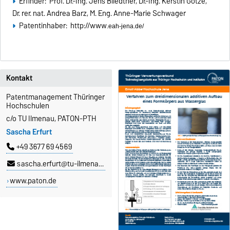
Erfinder: Prof. Dr.-Ing. Jens Bliedtner, Dr.-Ing. Kerstin Götze,
Dr. rer. nat. Andrea Barz, M. Eng. Anne-Marie Schwager
Patentinhaber: http://www
.eah-jena.de/
Kontakt
Patentmanagement Thüringer
Hochschulen
c/o TU Ilmenau, PATON-PTH
Sascha Erfurt
+49 3677 69 4569
sascha.erfurt@tu-ilmenau.de
www.paton.de