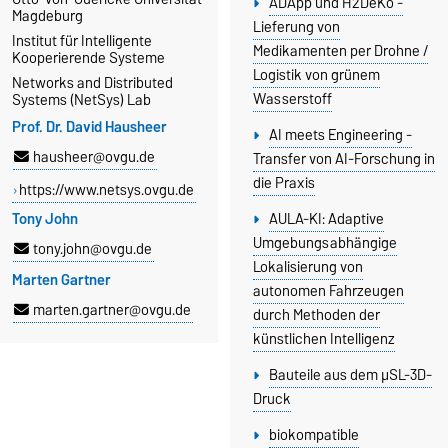
ADApp und H2DeKo -
Magdeburg
Lieferung von
Institut für Intelligente
Medikamenten per Drohne /
Kooperierende Systeme
Logistik von grünem
Networks and Distributed
Wasserstoff
Systems (NetSys) Lab
Prof. Dr. David Hausheer
AI meets Engineering -
hausheer@ovgu.de
Transfer von AI-Forschung in
die Praxis
https://www.netsys.ovgu.de
AULA-KI: Adaptive
Tony John
Umgebungsabhängige
tony.john@ovgu.de
Lokalisierung von
Marten Gartner
autonomen Fahrzeugen
marten.gartner@ovgu.de
durch Methoden der
künstlichen Intelligenz
Bauteile aus dem µSL-3D-
Druck
biokompatible