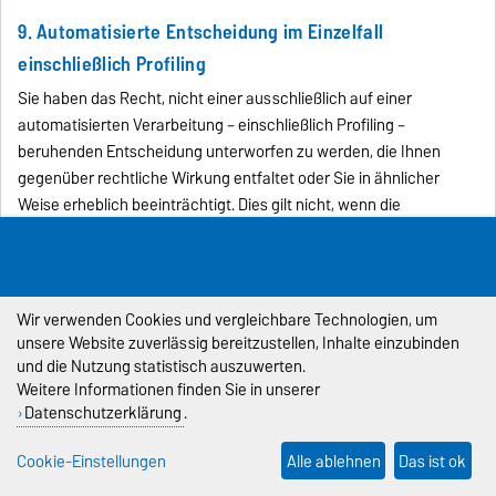
9. Automatisierte Entscheidung im Einzelfall
einschließlich Profiling
Sie haben das Recht, nicht einer ausschließlich auf einer
automatisierten Verarbeitung – einschließlich Profiling –
beruhenden Entscheidung unterworfen zu werden, die Ihnen
gegenüber rechtliche Wirkung entfaltet oder Sie in ähnlicher
Weise erheblich beeinträchtigt. Dies gilt nicht, wenn die
Entscheidung
(1) für den Abschluss oder die Erfüllung eines Vertrags zwischen
Ihnen und dem Verantwortlichen erforderlich ist,
Wir verwenden Cookies und vergleichbare Technologien, um
(2) aufgrund von Rechtsvorschriften der Union oder der
unsere Website zuverlässig bereitzustellen, Inhalte einzubinden
Mitgliedstaaten, denen der Verantwortliche unterliegt, zulässig ist
und die Nutzung statistisch auszuwerten.
und diese Rechtsvorschriften angemessene Maßnahmen zur
Weitere Informationen finden Sie in unserer
Wahrung Ihrer Rechte und Freiheiten sowie Ihrer berechtigten
Datenschutzerklärung
.
Interessen enthalten oder
Cookie-Einstellungen
Alle ablehnen
Das ist ok
(3) mit Ihrer ausdrücklichen Einwilligung erfolgt.