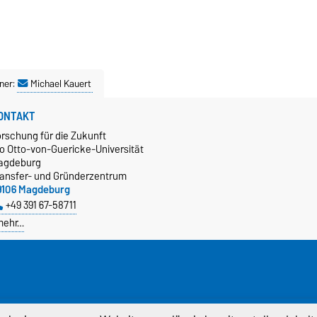
ner:
Michael Kauert
ONTAKT
orschung für die Zukunft
/o Otto-von-Guericke-Universität
agdeburg
ransfer- und Gründerzentrum
9106 Magdeburg
+49 391 67-58711
mehr…