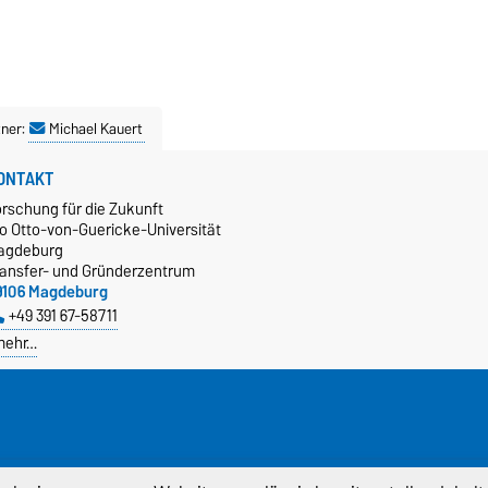
ner:
Michael Kauert
ONTAKT
orschung für die Zukunft
/o Otto-von-Guericke-Universität
agdeburg
ransfer- und Gründerzentrum
9106 Magdeburg
+49 391 67-58711
mehr…